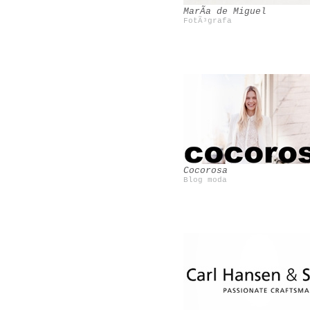
MarÃ­a de Miguel
FotÃ³grafa
Magnolia Magazine
Saint Justine
Cocorosa
Blog moda
Tenconten
Slinkachu