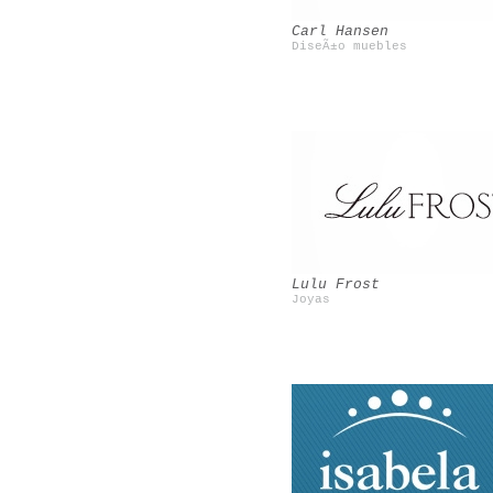
Carl Hansen
DiseÃ±o muebles
Cire Trudon
Le blog de Betty
Lulu Frost
Joyas
Mosaic del Sur
Poncelet