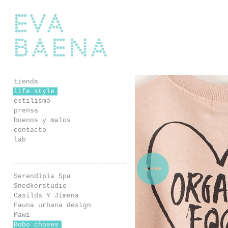
Eva Baena
tienda
life style
estilismo
prensa
buenos y malos
contacto
lab
Serendipia Spa
Snedkerstudio
Casilda Y Jimena
Fauna urbana design
Mawi
Bobo choses