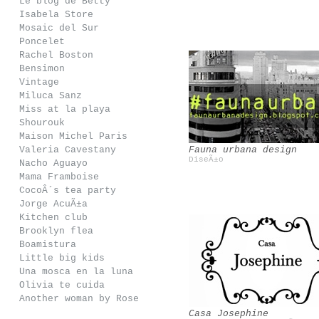
Le blog de Betty
Isabela Store
Mosaic del Sur
Poncelet
Rachel Boston
Bensimon
Vintage
Miluca Sanz
Mawi
Miss at la playa
Shourouk
Maison Michel Paris
Valeria Cavestany
Fauna urbana design
DiseÃ±o
Nacho Aguayo
Mama Framboise
CocoÂ´s tea party
Jorge AcuÃ±a
Kitchen club
Brooklyn flea
Boamistura
Little big kids
Eugenio Recuenco
Filandon
Una mosca en la luna
Olivia te cuida
Another woman by Rose
Casa Josephine