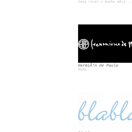
Casa rural y mucho mÃ¡s...
Siete Balcones
Rosa Basurto
HermiÃ³n de Paula
Moda
Forte_Forte
Rob Ryan