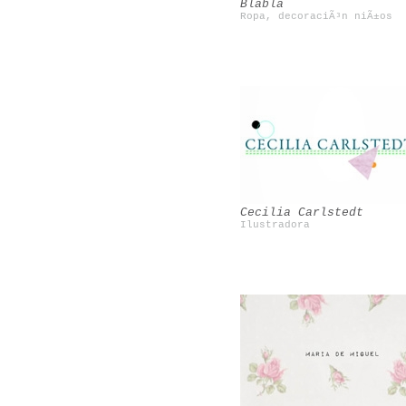
Blabla
Ropa, decoraciÃ³n niÃ±os
Beciorpin
Mini Rodini
Cecilia Carlstedt
Ilustradora
Maite CorsÃ­n
Sarah Perlis