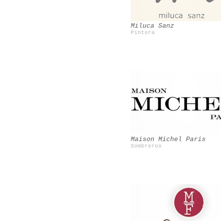
Miluca Sanz
Pintora
Valeria Cavestany
Nacho Aguayo
Maison Michel Paris
Sombreros
CocoÂ´s tea party
Jorge AcuÃ±a