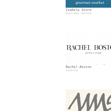
Isabela Store
Gourrmet Market
Bensimon
Vintage
Rachel Boston
JoyerÃ­a
Miss at la playa
Shourouk