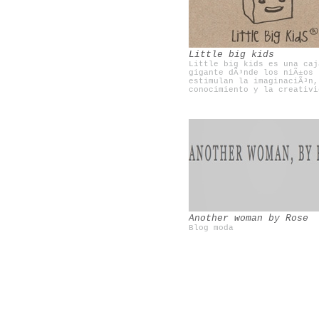
Una mosca en la luna
Olivia te cuida
Little big kids
Little big kids es una caj
gigante dÃ³nde los niÃ±os
estimulan la imaginaciÃ³n,
conocimiento y la creativi
Another woman by Rose
Blog moda