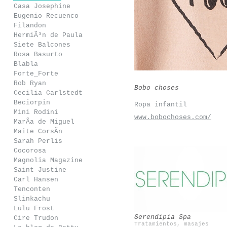
Casa Josephine
Eugenio Recuenco
Filandon
HermiÃ³n de Paula
Siete Balcones
Rosa Basurto
Blabla
Forte_Forte
Rob Ryan
Bobo choses
Cecilia Carlstedt
Beciorpin
Ropa infantil
Mini Rodini
www.bobochoses.com/
MarÃ­a de Miguel
Maite CorsÃ­n
Sarah Perlis
Cocorosa
Magnolia Magazine
Saint Justine
Carl Hansen
Snedkerstudio
Casilda Y Jimena
Tenconten
Slinkachu
Lulu Frost
Serendipia Spa
Cire Trudon
Tratamientos, masajes