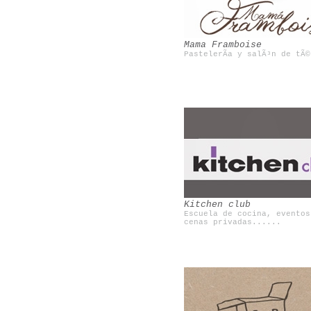
Mama Framboise
PastelerÃ­a y salÃ³n de tÃ©
Brooklyn flea
Boamistura
Kitchen club
Escuela de cocina, eventos
cenas privadas......