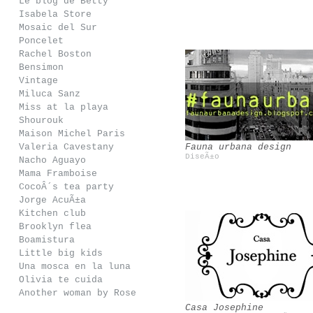
Le blog de Betty
Isabela Store
Mosaic del Sur
Poncelet
Rachel Boston
Bensimon
Vintage
Miluca Sanz
Mawi
Bobo choses
Miss at la playa
Shourouk
Maison Michel Paris
Valeria Cavestany
Fauna urbana design
DiseÃ±o
Nacho Aguayo
Mama Framboise
CocoÂ´s tea party
Jorge AcuÃ±a
Kitchen club
Brooklyn flea
Boamistura
Little big kids
Eugenio Recuenco
Filandon
Una mosca en la luna
Olivia te cuida
Another woman by Rose
Casa Josephine