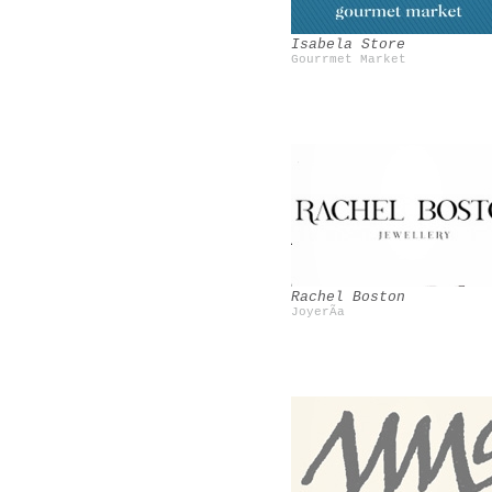
Isabela Store
Gourrmet Market
Bensimon
Vintage
Rachel Boston
JoyerÃ­a
Miss at la playa
Shourouk