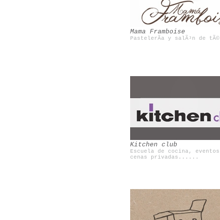
Mama Framboise
PastelerÃ­a y salÃ³n de tÃ©
Brooklyn flea
Boamistura
Kitchen club
Escuela de cocina, eventos
cenas privadas......