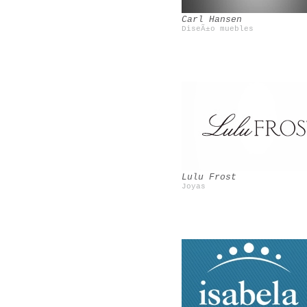
Carl Hansen
DiseÃ±o muebles
Cire Trudon
Le blog de Betty
Lulu Frost
Joyas
Mosaic del Sur
Poncelet