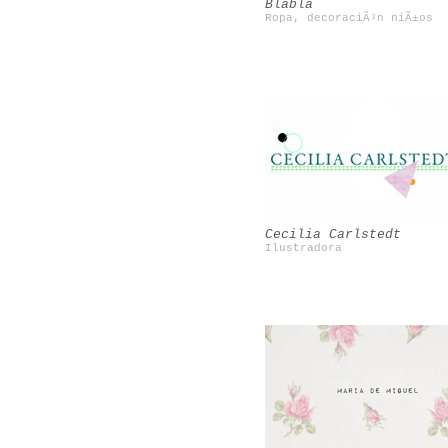
Blabla
Ropa, decoraciÃ³n niÃ±os
Beciorpin
Mini Rodini
Cecilia Carlstedt
Ilustradora
Maite CorsÃ­n
Sarah Perlis