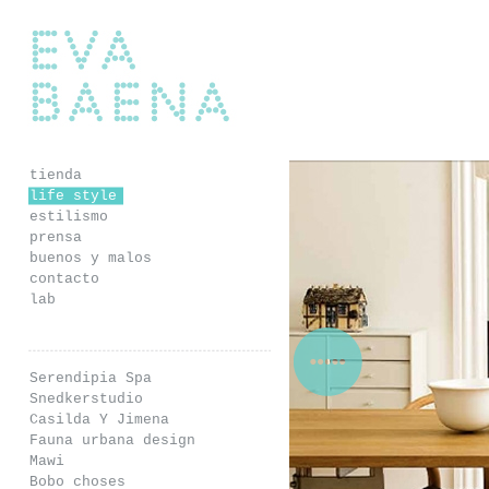
Eva Baena
tienda
life style
estilismo
prensa
buenos y malos
contacto
lab
Serendipia Spa
Snedkerstudio
Casilda Y Jimena
Fauna urbana design
Mawi
Bobo choses