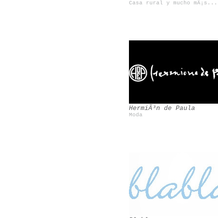
Casa rural y mucho mÃ¡s...
Siete Balcones
Rosa Basurto
HermiÃ³n de Paula
Moda
Forte_Forte
Rob Ryan