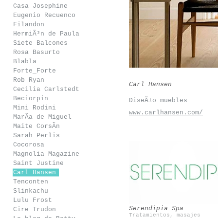
Casa Josephine
Eugenio Recuenco
Filandon
HermiÃ³n de Paula
Siete Balcones
Rosa Basurto
Blabla
Forte_Forte
Rob Ryan
Carl Hansen
Cecilia Carlstedt
Beciorpin
DiseÃ±o muebles
Mini Rodini
www.carlhansen.com/
MarÃ­a de Miguel
Maite CorsÃ­n
Sarah Perlis
Cocorosa
Magnolia Magazine
Saint Justine
Carl Hansen
Snedkerstudio
Casilda Y Jimena
Tenconten
Slinkachu
Lulu Frost
Serendipia Spa
Cire Trudon
Tratamientos, masajes