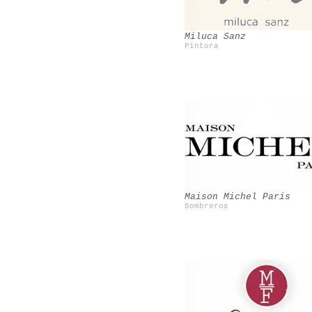
Miluca Sanz
Pintora
Valeria Cavestany
Nacho Aguayo
Maison Michel Paris
Sombreros
CocoÂ´s tea party
Jorge AcuÃ±a