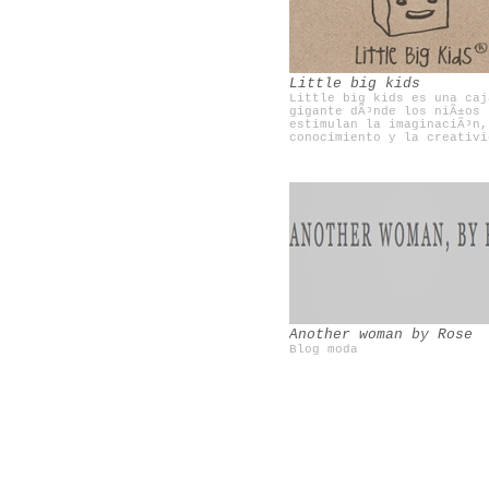
Una mosca en la luna
Olivia te cuida
Little big kids
Little big kids es una caj
gigante dÃ³nde los niÃ±os
estimulan la imaginaciÃ³n,
conocimiento y la creativi
Another woman by Rose
Blog moda