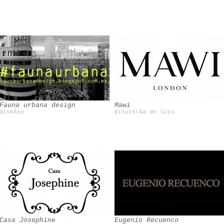
Bobo choses
Fauna urbana design
Mawi
DiseÃ±o
BisuterÃ­a de lujo
Filandon
Casa Josephine
Eugenio Recuenco