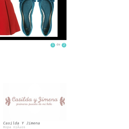
1
de
2
Casilda Y Jimena
Ropa niÃ±os