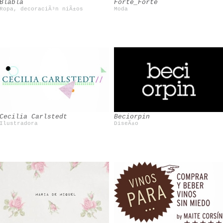
Blabla
Forte_Forte
Ropa, decoraciÃ³n niÃ±os
Moda
Mini Rodini
Cecilia Carlstedt
Beciorpin
Ilustradora
DiseÃ±o
Sarah Perlis