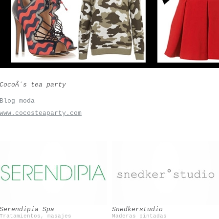
CocoÂ´s tea party
Blog moda
www.cocosteaparty.com
Casilda Y Jimena
Serendipia Spa
Snedkerstudio
Tratamientos, masajes
Maderas pintadas