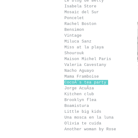
Le blog de Betty
Isabela Store
Mosaic del Sur
Poncelet
Rachel Boston
Bensimon
Vintage
Miluca Sanz
Fauna urbana design
Mawi
Miss at la playa
Shourouk
Maison Michel Paris
Valeria Cavestany
Nacho Aguayo
Mama Framboise
CocoÂ´s tea party
Jorge AcuÃ±a
Kitchen club
Brooklyn flea
Boamistura
Little big kids
Casa Josephine
Eugenio Recuenco
Una mosca en la luna
Olivia te cuida
Another woman by Rose