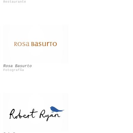
Restaurante
Rosa Basurto
FotografÃ­a