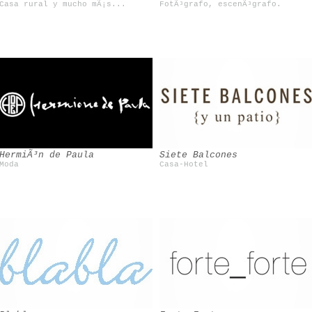
Casa rural y mucho mÃ¡s...
FotÃ³grafo, escenÃ³grafo.
Rosa Basurto
HermiÃ³n de Paula
Siete Balcones
Moda
Casa-Hotel
Rob Ryan