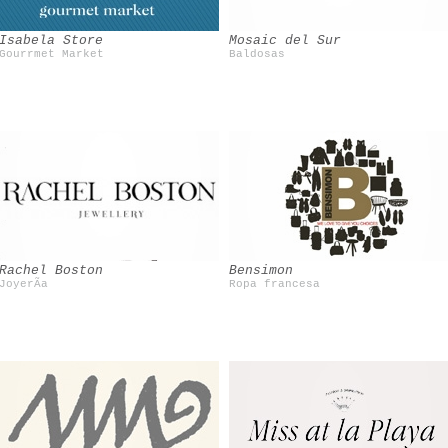
Isabela Store
Mosaic del Sur
Gourrmet Market
Baldosas
Vintage
Rachel Boston
Bensimon
JoyerÃ­a
Ropa francesa
Shourouk