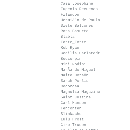
Casa Josephine
Eugenio Recuenco
Filandon
HermiÃ³n de Paula
Siete Balcones
Rosa Basurto
Blabla
Forte_Forte
Rob Ryan
Cecilia Carlstedt
Beciorpin
Mini Rodini
MarÃ­a de Miguel
Maite CorsÃ­n
Sarah Perlis
Cocorosa
Magnolia Magazine
Saint Justine
Serendipia Spa
Carl Hansen
Snedkerstudio
Tenconten
Slinkachu
Lulu Frost
Cire Trudon