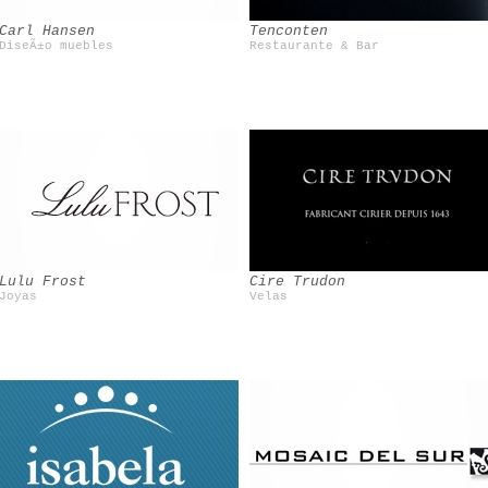
Carl Hansen
Tenconten
DiseÃ±o muebles
Restaurante & Bar
Le blog de Betty
Lulu Frost
Cire Trudon
Joyas
Velas
Poncelet