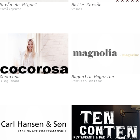
MarÃ­a de Miguel
Maite CorsÃ­n
FotÃ³grafa
Vinos
Saint Justine
Cocorosa
Magnolia Magazine
Blog moda
Revista online
Slinkachu