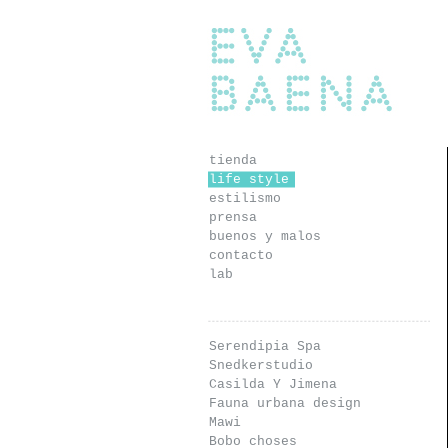
Eva Baena
tienda
life style
estilismo
prensa
buenos y malos
contacto
lab
Serendipia Spa
Snedkerstudio
Casilda Y Jimena
Fauna urbana design
Mawi
Bobo choses