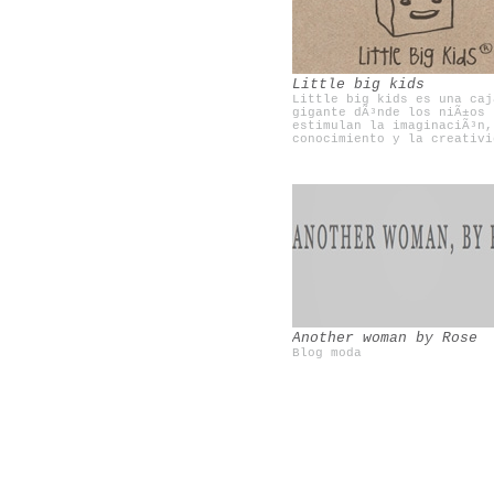
Una mosca en la luna
Olivia te cuida
Little big kids
Little big kids es una caj
gigante dÃ³nde los niÃ±os
estimulan la imaginaciÃ³n,
conocimiento y la creativi
Another woman by Rose
Blog moda