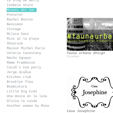
Le blog de Betty
Isabela Store
Mosaic del Sur
Poncelet
Rachel Boston
Bensimon
Vintage
Miluca Sanz
Mawi
Bobo choses
Miss at la playa
Shourouk
Maison Michel Paris
Valeria Cavestany
Fauna urbana design
DiseÃ±o
Nacho Aguayo
Mama Framboise
CocoÂ´s tea party
Jorge AcuÃ±a
Kitchen club
Brooklyn flea
Boamistura
Little big kids
Eugenio Recuenco
Filandon
Una mosca en la luna
Olivia te cuida
Another woman by Rose
Casa Josephine