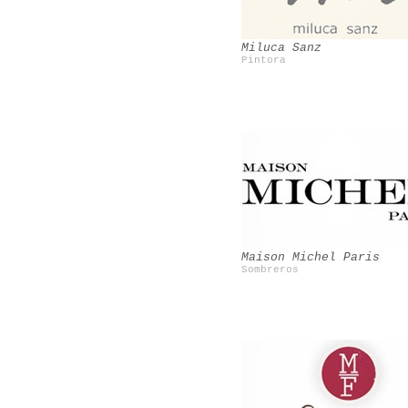
Miluca Sanz
Pintora
Valeria Cavestany
Nacho Aguayo
Maison Michel Paris
Sombreros
CocoÂ´s tea party
Jorge AcuÃ±a