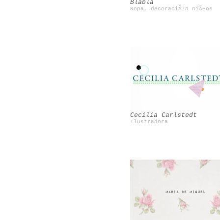
Blabla
Ropa, decoraciÃ³n niÃ±os
Beciorpin
Mini Rodini
Cecilia Carlstedt
Ilustradora
Maite CorsÃ­n
Sarah Perlis