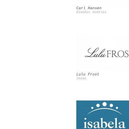
Carl Hansen
DiseÃ±o muebles
Cire Trudon
Le blog de Betty
Lulu Frost
Joyas
Poncelet