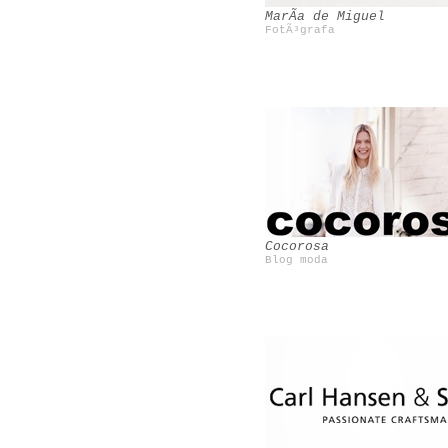
MarÃ­a de Miguel
FotÃ³grafa
Magnolia Magazine
Saint Justine
Cocorosa
Blog moda
Tenconten
Slinkachu