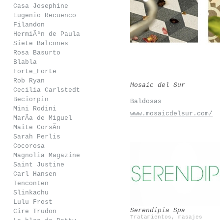
Casa Josephine
Eugenio Recuenco
Filandon
HermiÃ³n de Paula
Siete Balcones
Rosa Basurto
Blabla
Forte_Forte
Rob Ryan
Mosaic del Sur
Cecilia Carlstedt
Beciorpin
Baldosas
Mini Rodini
www.mosaicdelsur.com/
MarÃ­a de Miguel
Maite CorsÃ­n
Sarah Perlis
Cocorosa
Magnolia Magazine
Saint Justine
Carl Hansen
Snedkerstudio
Casilda Y Jimena
Tenconten
Slinkachu
Lulu Frost
Serendipia Spa
Cire Trudon
Tratamientos, masajes