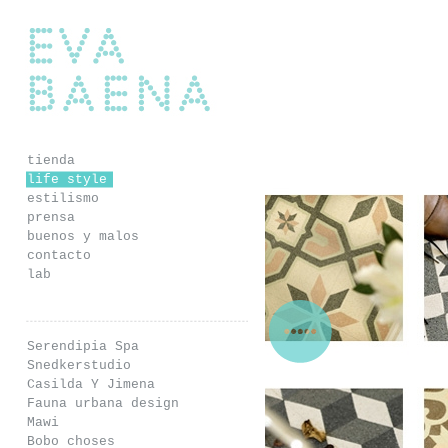
Eva Baena
tienda
life style
estilismo
prensa
buenos y malos
contacto
lab
Serendipia Spa
Snedkerstudio
Casilda Y Jimena
Fauna urbana design
Mawi
Bobo choses