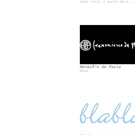
Casa rural y mucho mÃ¡s...
Siete Balcones
Rosa Basurto
HermiÃ³n de Paula
Moda
Forte_Forte
Rob Ryan