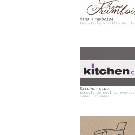
Mama Framboise
PastelerÃ­a y salÃ³n de tÃ©
Brooklyn flea
Boamistura
Kitchen club
Escuela de cocina, eventos
cenas privadas......