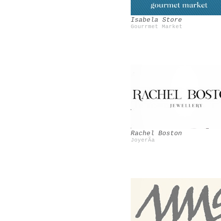
Isabela Store
Gourrmet Market
Bensimon
Vintage
Rachel Boston
JoyerÃ­a
Miss at la playa
Shourouk