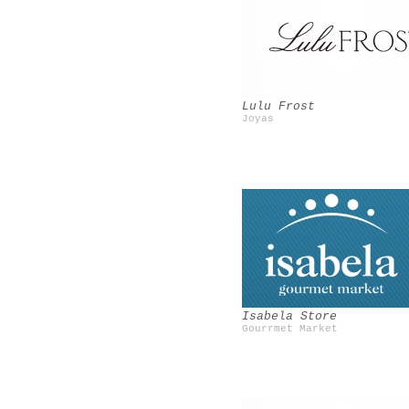
Cire Trudon
Le blog de Betty
Lulu Frost
Joyas
Mosaic del Sur
Poncelet
Isabela Store
Gourrmet Market