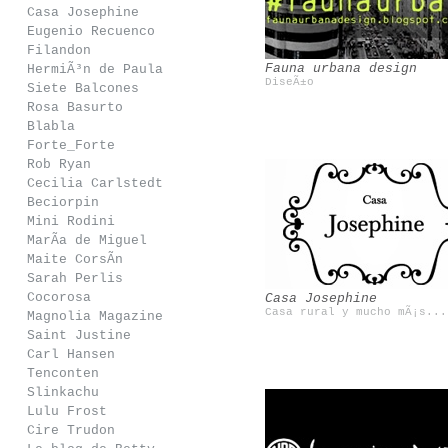
Casa Josephine
Eugenio Recuenco
Filandon
Fauna urbana design
HermiÃ³n de Paula
DiseÃ±o
Siete Balcones
Rosa Basurto
Blabla
Forte_Forte
Rob Ryan
Cecilia Carlstedt
Beciorpin
Mini Rodini
Eugenio Recuenco
Filandon
MarÃ­a de Miguel
Maite CorsÃ­n
Sarah Perlis
Cocorosa
Casa Josephine
Casa rural y mucho mÃ¡s...
Magnolia Magazine
Saint Justine
Carl Hansen
Tenconten
Slinkachu
Lulu Frost
Cire Trudon