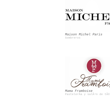
Valeria Cavestany
Nacho Aguayo
Maison Michel Paris
Sombreros
CocoÂ´s tea party
Jorge AcuÃ±a
Mama Framboise
PastelerÃ­a y salÃ³n de tÃ©