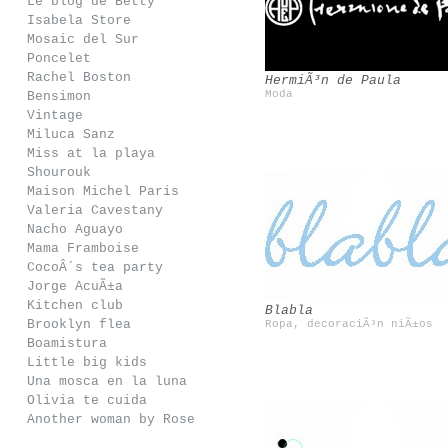
Le blog de Betty
Siete Balcones
Rosa Basurto
Isabela Store
Mosaic del Sur
Poncelet
Rachel Boston
HermiÃ³n de Paula
Moda
Bensimon
Vintage
Miluca Sanz
Miss at la playa
Shourouk
Maison Michel Paris
Valeria Cavestany
Nacho Aguayo
Forte_Forte
Rob Ryan
Mama Framboise
CocoÂ´s tea party
Jorge AcuÃ±a
Kitchen club
Blabla
Brooklyn flea
Ropa, decoraciÃ³n niÃ±os
Boamistura
Little big kids
Una mosca en la luna
Olivia te cuida
Another woman by Rose