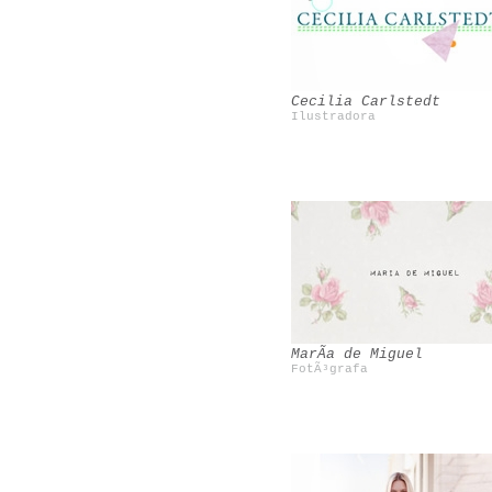
Beciorpin
Mini Rodini
Cecilia Carlstedt
Ilustradora
Maite CorsÃ­n
Sarah Perlis
MarÃ­a de Miguel
FotÃ³grafa