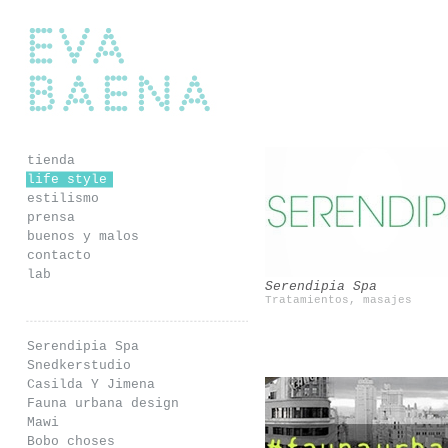
Eva Baena
tienda
life style
estilismo
Snedkerstudio
Casilda Y Jimena
prensa
buenos y malos
contacto
lab
Serendipia Spa
Tratamientos, masajes
Serendipia Spa
Snedkerstudio
Casilda Y Jimena
Fauna urbana design
Mawi
Bobo choses
Mawi
Bobo choses