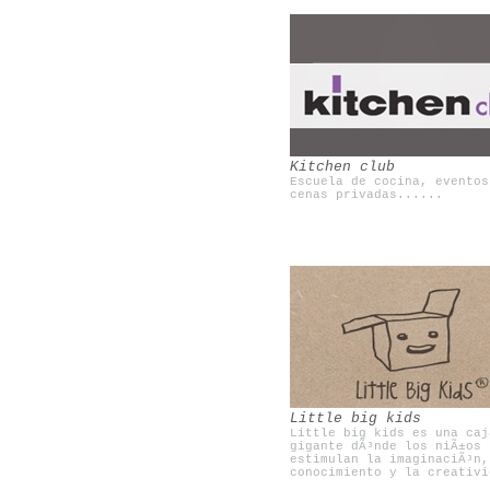
Brooklyn flea
Boamistura
Kitchen club
Escuela de cocina, eventos
cenas privadas......
Una mosca en la luna
Olivia te cuida
Little big kids
Little big kids es una caj
gigante dÃ³nde los niÃ±os
estimulan la imaginaciÃ³n,
conocimiento y la creativi