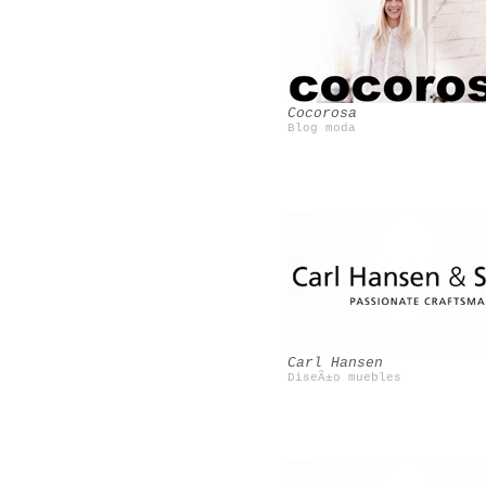
Magnolia Magazine
Saint Justine
Cocorosa
Blog moda
Tenconten
Slinkachu
Carl Hansen
DiseÃ±o muebles