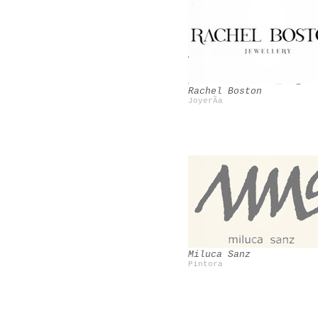
Bensimon
Vintage
Rachel Boston
JoyerÃ­a
Miss at la playa
Shourouk
Miluca Sanz
Pintora