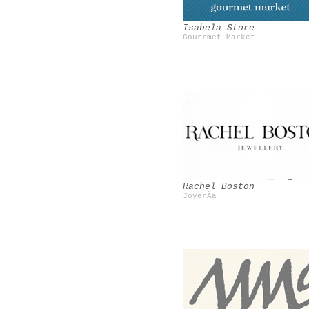
Isabela Store
Gourrmet Market
Bensimon
Vintage
Rachel Boston
JoyerÃ­a
Miss at la playa
Shourouk