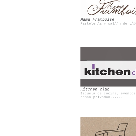
Mama Framboise
PastelerÃ­a y salÃ³n de tÃ©
Brooklyn flea
Boamistura
Kitchen club
Escuela de cocina, eventos
cenas privadas......