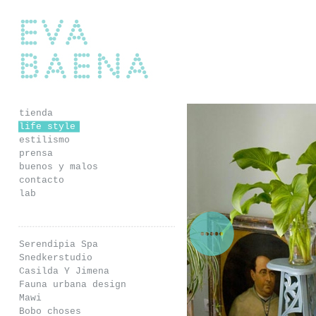
Eva Baena
tienda
life style
estilismo
prensa
buenos y malos
contacto
lab
Serendipia Spa
Snedkerstudio
Casilda Y Jimena
Fauna urbana design
Mawi
Bobo choses