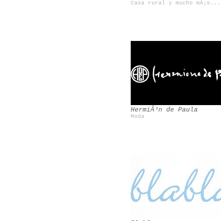
Casa rural y mucho mÃ¡s...
Siete Balcones
Rosa Basurto
HermiÃ³n de Paula
Moda
Forte_Forte
Rob Ryan