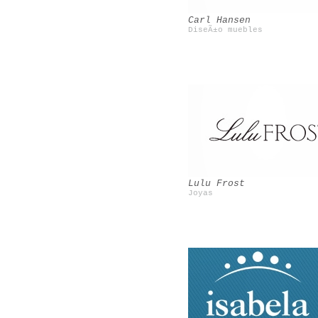
Carl Hansen
DiseÃ±o muebles
Cire Trudon
Le blog de Betty
Lulu Frost
Joyas
Mosaic del Sur
Poncelet