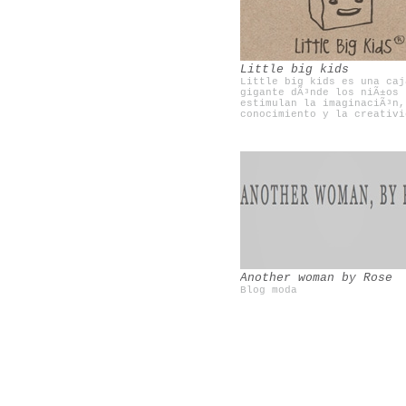
Una mosca en la luna
Olivia te cuida
Little big kids
Little big kids es una caj
gigante dÃ³nde los niÃ±os
estimulan la imaginaciÃ³n,
conocimiento y la creativi
Another woman by Rose
Blog moda