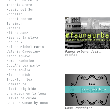
Le blog de Betty
Isabela Store
Mosaic del Sur
Poncelet
Rachel Boston
Bensimon
Vintage
Miluca Sanz
Mawi
Bobo choses
Miss at la playa
Shourouk
Maison Michel Paris
Valeria Cavestany
Fauna urbana design
DiseÃ±o
Nacho Aguayo
Mama Framboise
CocoÂ´s tea party
Jorge AcuÃ±a
Kitchen club
Brooklyn flea
Boamistura
Little big kids
Eugenio Recuenco
Casa Josephine
Filandon
Una mosca en la luna
Olivia te cuida
Another woman by Rose
Casa Josephine