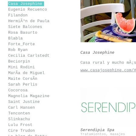
Casa Josephine
Eugenio Recuenco
Filandon
HermiÃ³n de Paula
Siete Balcones
Rosa Basurto
Blabla
Forte_Forte
Rob Ryan
Casa Josephine
Cecilia Carlstedt
Beciorpin
Casa rural y mucho mÃ¡
Mini Rodini
www.casajosephine.com/
MarÃ­a de Miguel
Maite CorsÃ­n
Sarah Perlis
Cocorosa
Magnolia Magazine
Saint Justine
Carl Hansen
Snedkerstudio
Casilda Y Jimena
Tenconten
Slinkachu
Lulu Frost
Serendipia Spa
Cire Trudon
Tratamientos, masajes