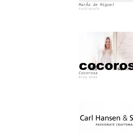
MarÃ­a de Miguel
FotÃ³grafa
Magnolia Magazine
Saint Justine
Cocorosa
Blog moda
Tenconten
Slinkachu