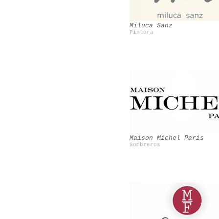
Miluca Sanz
Pintora
Valeria Cavestany
Nacho Aguayo
Maison Michel Paris
Sombreros
CocoÂ´s tea party
Jorge AcuÃ±a