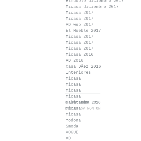
Elmueble diciembre 2017
Micasa diciembre 2017
Micasa 2017
Micasa 2017
AD web 2017
El Mueble 2017
Micasa 2017
Micasa 2017
Micasa 2017
Micasa 2016
AD 2016
Casa DÃ­ez 2016
Interiores
Micasa
Micasa
Micasa
Micasa
Habitania
© Eva Baena 2026
Micasa
Design by
WONTON
Micasa
Yodona
Smoda
VOGUE
AD