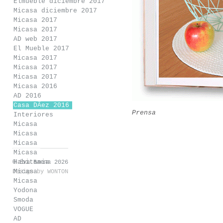
Elmueble diciembre 2017
Micasa diciembre 2017
Micasa 2017
Micasa 2017
AD web 2017
El Mueble 2017
Micasa 2017
Micasa 2017
Micasa 2017
Micasa 2016
AD 2016
Casa DÃ­ez 2016
Prensa
Interiores
Micasa
Micasa
Micasa
Micasa
Habitania
© Eva Baena 2026
Micasa
Design by
WONTON
Micasa
Yodona
Smoda
VOGUE
AD