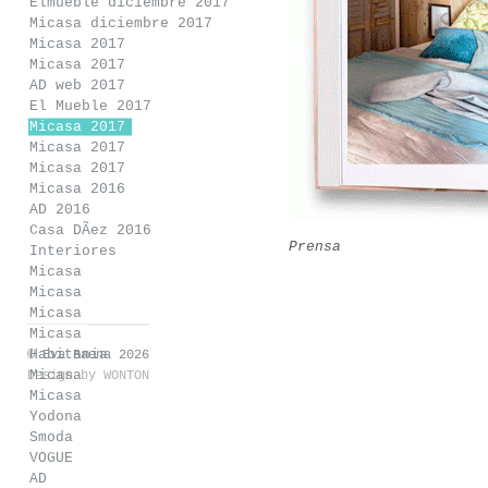
Elmueble diciembre 2017
Micasa diciembre 2017
Micasa 2017
Micasa 2017
AD web 2017
El Mueble 2017
Micasa 2017
Micasa 2017
Micasa 2017
Micasa 2016
AD 2016
Casa DÃ­ez 2016
Prensa
Interiores
Micasa
Micasa
Micasa
Micasa
Habitania
© Eva Baena 2026
Micasa
Design by
WONTON
Micasa
Yodona
Smoda
VOGUE
AD