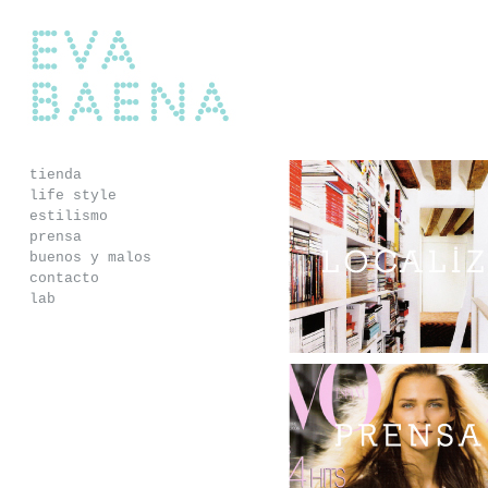
Eva Baena
tienda
life style
estilismo
prensa
buenos y malos
alizaciones
pequeños y grandes detalles
contacto
lab
objetos, muebles y ambientes