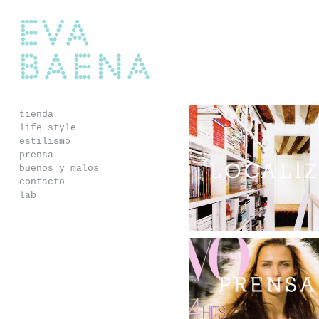
Eva Baena
tienda
life style
estilismo
prensa
buenos y malos
alizaciones
pequeños y grandes detalles
contacto
lab
objetos, muebles y ambientes